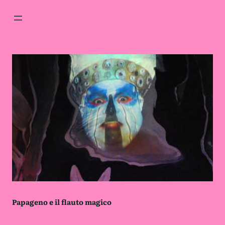
Skip
to
content
Papageno e il flauto magico