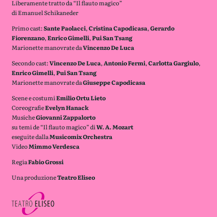
Liberamente tratto da “Il flauto magico”
di Emanuel Schikaneder
Primo cast:
Sante Paolacci
,
Cristina Capodicasa
,
Gerardo
Fiorenzano
,
Enrico Gimelli
,
Pui San Tsang
Marionette manovrate da
Vincenzo De Luca
Secondo cast:
Vincenzo De Luca
,
Antonio Fermi
,
Carlotta Gargiulo
,
Enrico Gimelli
,
Pui San Tsang
Marionette manovrate da
Giuseppe Capodicasa
Scene e costumi
Emilio Ortu Lieto
Coreografie
Evelyn Hanack
Musiche
Giovanni Zappalorto
su temi de “Il flauto magico” di
W. A. Mozart
eseguite dalla
Musicomix Orchestra
Video
Mimmo Verdesca
Regia
Fabio Grossi
Una produzione
Teatro Eliseo