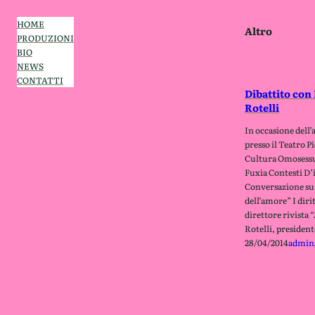
Skip
to
HOME
Altro
content
PRODUZIONI
BIO
NEWS
CONTATTI
Dibattito con
Rotelli
In occasione dell
presso il Teatro P
Cultura Omosessua
Fuxia Contesti D’
Conversazione su 
dell’amore” I diri
direttore rivista 
Rotelli, presiden
28/04/2014
admin