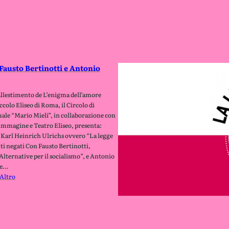
 Fausto Bertinotti e Antonio
’allestimento de L’enigma dell’amore
iccolo Eliseo di Roma, il Circolo di
le “Mario Mieli”, in collaborazione con
immagine e Teatro Eliseo, presenta:
Karl Heinrich Ulrichs ovvero “La legge
tti negati Con Fausto Bertinotti,
“Alternative per il socialismo”, e Antonio
te…
Altro